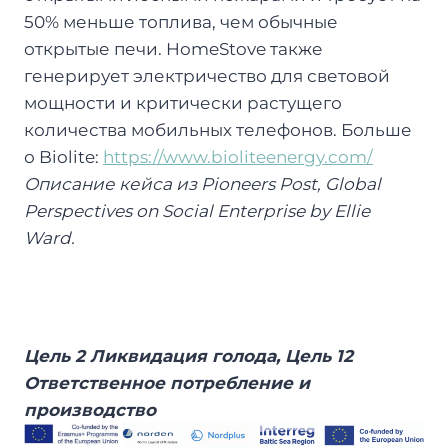
50% меньше топлива, чем обычные
открытые печи. HomeStove также
генерирует электричество для световой
мощности и критически растущего
количества мобильных телефонов. Больше
о Biolite:
https://www.bioliteenergy.com/
Описание
кейса
из
Pioneers
Post
,
Global
Perspectives
on
Social
Enterprise
by
Ellie
Ward
.
Цель 2 Ликвидация голода, Цель 12
Ответственное потребление и
производство
Too Good To Go – это гипер-местное