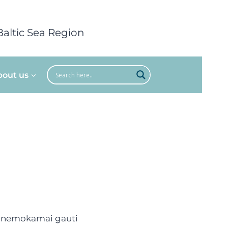
Baltic Sea Region
bout us
ik nemokamai gauti