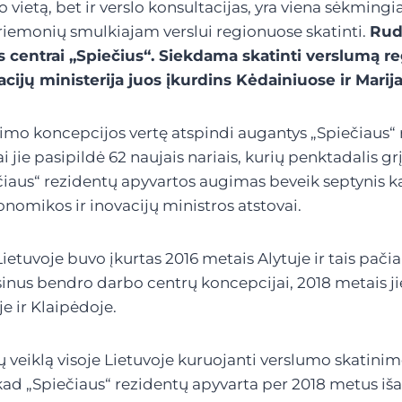
o vietą, bet ir verslo konsultacijas, yra viena sėkming
riemonių smulkiajam verslui regionuose skatinti.
Rud
 centrai „Spiečius“. Siekdama skatinti verslumą r
cijų ministerija juos įkurdins Kėdainiuose ir Marij
imo koncepcijos vertę atspindi augantys „Spiečiaus“ 
i jie pasipildė 62 naujais nariais, kurių penktadalis gr
čiaus“ rezidentų apyvartos augimas beveik septynis kar
onomikos ir inovacijų ministros atstovai.
ietuvoje buvo įkurtas 2016 metais Alytuje ir tais pačia
eisinus bendro darbo centrų koncepcijai, 2018 metais ji
e ir Klaipėdoje.
veiklą visoje Lietuvoje kuruojanti verslumo skatinim
 kad „Spiečiaus“ rezidentų apyvarta per 2018 metus iš