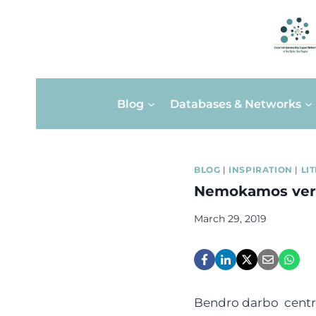
Skip
Blog
Databases & Networks
to
content
BLOG
|
INSPIRATION
|
LI
Nemokamos vers
March 29, 2019
Bendro darbo centrai