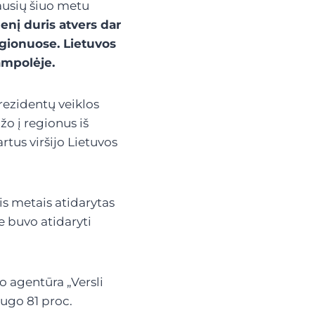
iausių šiuo metu
enį duris atvers dar
egionuose. Lietuvos
ampolėje.
rezidentų veiklos
įžo į regionus iš
tus viršijo Lietuvos
is metais atidarytas
e buvo atidaryti
o agentūra „Versli
augo 81 proc.