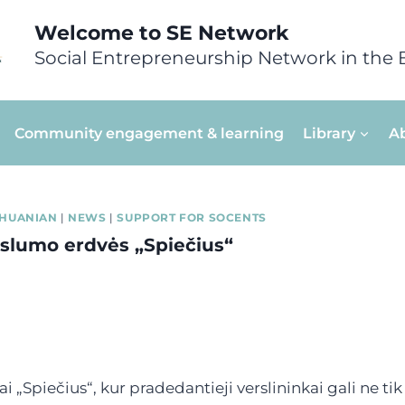
Welcome to SE Network
Social Entrepreneurship Network in the 
Community engagement & learning
Library
A
THUANIAN
|
NEWS
|
SUPPORT FOR SOCENTS
lumo erdvės „Spiečius“
 „Spiečius“, kur pradedantieji verslininkai gali ne t