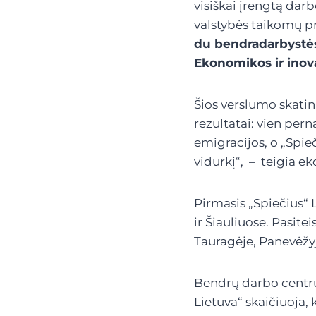
visiškai įrengtą darb
valstybės taikomų p
du bendradarbystės
Ekonomikos ir inova
Šios verslumo skatin
rezultatai: vien perna
emigracijos, o „Spie
vidurkį“, – teigia ek
Pirmasis „Spiečius“ L
ir Šiauliuose. Pasit
Tauragėje, Panevėžyj
Bendrų darbo centrų 
Lietuva“ skaičiuoja,