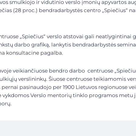
uvos smulkiojo ir vidutinio verslo įmonių apyvartos au
ečias (28 proc.) bendradarbystės centro „Spiečius“ nar
ruose „Spiečius“ verslo atstovai gali neatlygintinai 
lankstų darbo grafiką, lankytis bendradarbystės semina
a konsultacine pagalba.
uvoje veikiančiuose bendro darbo centruose „Spiečius
lkiųjų verslininkų. Šiuose centruose teikiamomis ver
pernai pasinaudojo per 1900 Lietuvos regionuose veik
e vykdomos Verslo mentorių tinklo programos metu j
porų.