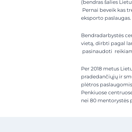
(bendras šalies Liet
Pernai beveik kas tr
eksporto paslaugas.
Bendradarbystės cent
vietą, dirbti pagal 
pasinaudoti reikiam
Per 2018 metus Liet
pradedančiųjų ir smu
plėtros paslaugomis 
Penkiuose centruos
nei 80 mentorystės 