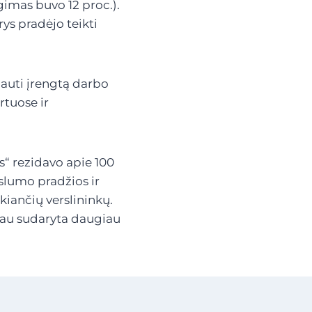
gimas buvo 12 proc.).
ys pradėjo teikti
gauti įrengtą darbo
rtuose ir
“ rezidavo apie 100
slumo pradžios ir
iančių verslininkų.
au sudaryta daugiau