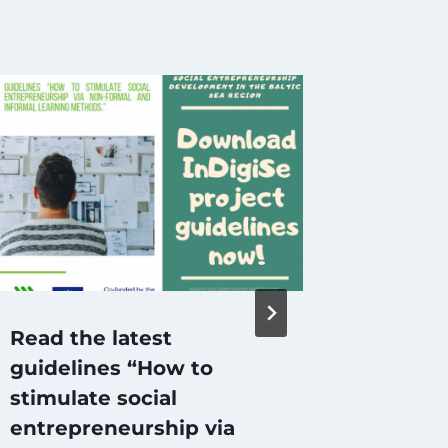
Read the latest
It mat
guidelines “How to
busine
stimulate social
missio
entrepreneurship via
articu